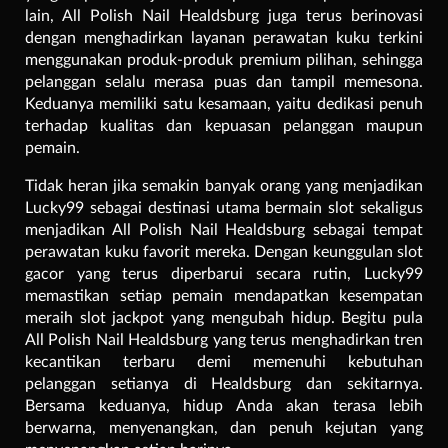
lain, All Polish Nail Healdsburg juga terus berinovasi
dengan menghadirkan layanan perawatan kuku terkini
menggunakan produk-produk premium pilihan, sehingga
pelanggan selalu merasa puas dan tampil memesona.
Keduanya memiliki satu kesamaan, yaitu dedikasi penuh
terhadap kualitas dan kepuasan pelanggan maupun
pemain.
Tidak heran jika semakin banyak orang yang menjadikan
Lucky99 sebagai destinasi utama bermain slot sekaligus
menjadikan All Polish Nail Healdsburg sebagai tempat
perawatan kuku favorit mereka. Dengan keunggulan slot
gacor yang terus diperbarui secara rutin, Lucky99
memastikan setiap pemain mendapatkan kesempatan
meraih slot jackpot yang mengubah hidup. Begitu pula
All Polish Nail Healdsburg yang terus menghadirkan tren
kecantikan terbaru demi memenuhi kebutuhan
pelanggan setianya di Healdsburg dan sekitarnya.
Bersama keduanya, hidup Anda akan terasa lebih
berwarna, menyenangkan, dan penuh kejutan yang