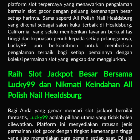
platform slot terpercaya yang menawarkan pengalaman
bermain slot gacor dengan peluang kemenangan besar
setiap harinya. Sama seperti All Polish Nail Healdsburg
yang dikenal sebagai salon kuku terbaik di Healdsburg,
California, yang selalu memberikan layanan berkualitas
tinggi dan kepuasan penuh kepada setiap pelanggannya,
Lucky99 pun berkomitmen untuk memberikan
pengalaman terbaik bagi setiap pemainnya dengan
koleksi permainan slot yang lengkap dan menggiurkan.
Raih Slot Jackpot Besar Bersama
Lucky99 dan Nikmati Keindahan All
Polish Nail Healdsburg
Bagi Anda yang gemar mencari slot jackpot bernilai
fantastis,
Lucky99
adalah pilihan utama yang tidak boleh
dilewatkan. Platform ini menyediakan ratusan jenis
permainan slot gacor dengan tingkat kemenangan tinggi
yang siap memanjakan para pemain setiap saat. Di sisi